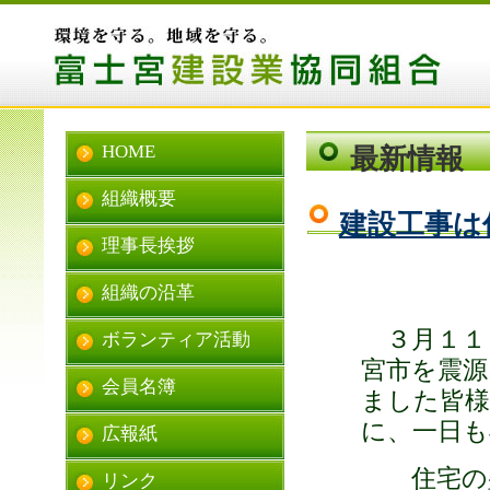
HOME
最新情報
組織概要
建設工事は
理事長挨拶
組織の沿革
３月１１
ボランティア活動
宮市を震源
会員名簿
ました皆
に、一日も
広報紙
住宅の壁
リンク