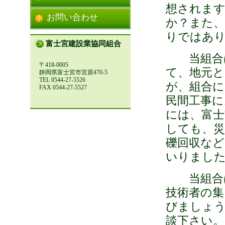
想されま
お問い合わせ
か？また
りではあ
富士宮建設業協同組合
当組合は
〒418-0005
て、地元と
静岡県富士宮市宮原470-5
TEL 0544-27-5526
が、組合に
FAX 0544-27-5527
民間工事
には、富士
しても、災
礫回収など
いりまし
当組合は
技術者の集
びましょ
談下さい。